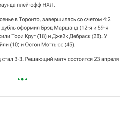
раунда плей-офф НХЛ.
енье в Торонто, завершилась со счетом 4:2
стей дубль оформил Брэд Маршанд (12-я и 59-я
или Тори Круг (18) и Джейк Дебраск (28). У
ли (10) и Остон Мэттьюс (45).
д стал 3-3. Решающий матч состоится 23 апреля