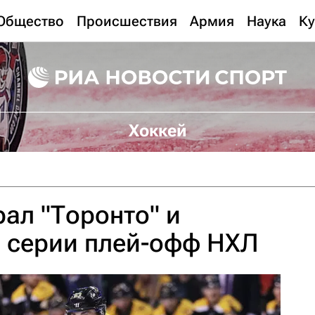
Общество
Происшествия
Армия
Наука
Ку
Хоккей
рал "Торонто" и
в серии плей-офф НХЛ