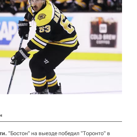
н
ти.
"Бостон" на выезде победил "Торонто" в