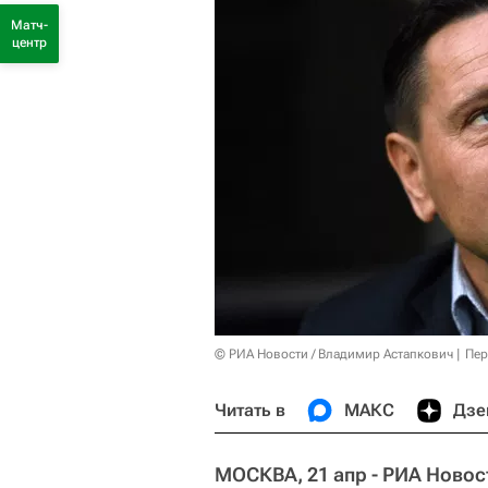
Матч-
центр
© РИА Новости / Владимир Астапкович
Пер
Читать в
МАКС
Дзе
МОСКВА, 21 апр - РИА Новос