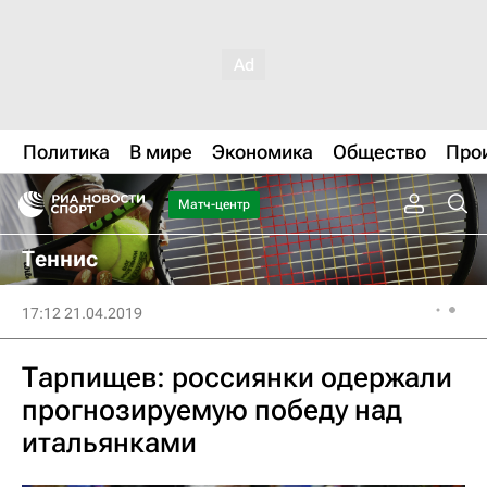
Политика
В мире
Экономика
Общество
Про
Матч-центр
Теннис
17:12 21.04.2019
Тарпищев: россиянки одержали
прогнозируемую победу над
итальянками