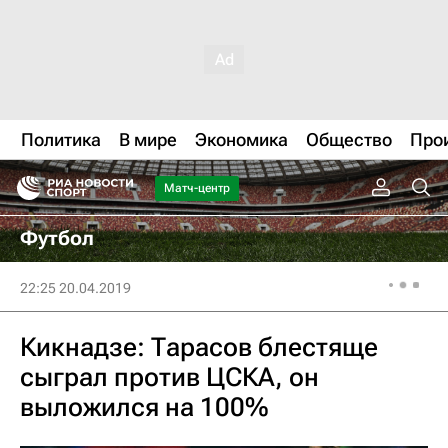
Политика
В мире
Экономика
Общество
Про
Матч-центр
Футбол
22:25 20.04.2019
Кикнадзе: Тарасов блестяще
сыграл против ЦСКА, он
выложился на 100%