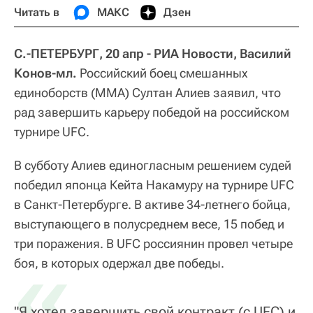
Читать в
МАКС
Дзен
С.-ПЕТЕРБУРГ, 20 апр - РИА Новости, Василий
Конов-мл.
Российский боец смешанных
единоборств (ММА) Султан Алиев заявил, что
рад завершить карьеру победой на российском
турнире UFC.
В субботу Алиев единогласным решением судей
победил японца Кейта Накамуру на турнире UFC
в Санкт-Петербурге. В активе 34-летнего бойца,
выступающего в полусреднем весе, 15 побед и
три поражения. В UFC россиянин провел четыре
«
боя, в которых одержал две победы.
"Я хотел завершить свой контракт (с UFC) и