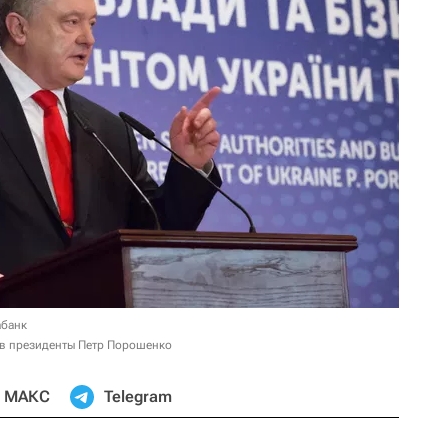
абанк
 в президенты Петр Порошенко
МАКС
Telegram