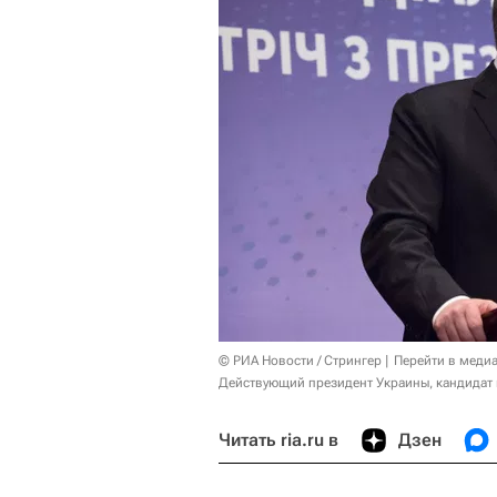
© РИА Новости / Стрингер
Перейти в меди
Действующий президент Украины, кандидат
Читать ria.ru в
Дзен