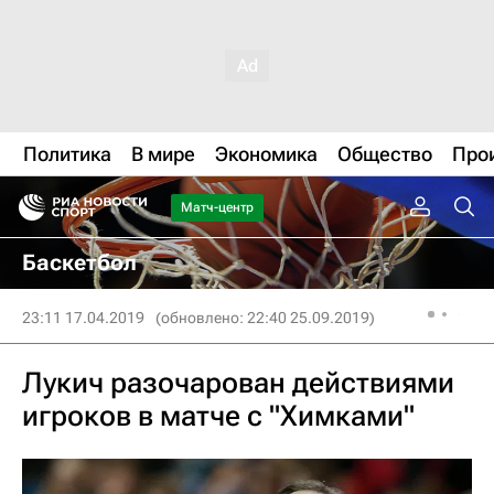
Политика
В мире
Экономика
Общество
Про
Матч-центр
Баскетбол
23:11 17.04.2019
(обновлено: 22:40 25.09.2019)
Лукич разочарован действиями
игроков в матче с "Химками"