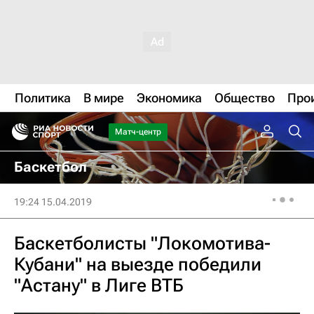
Политика
В мире
Экономика
Общество
Про
Матч-центр
Баскетбол
19:24 15.04.2019
Баскетболисты "Локомотива-
Кубани" на выезде победили
"Астану" в Лиге ВТБ