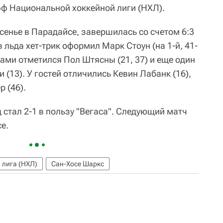
фф Национальной хоккейной лиги (НХЛ).
сенье в Парадайсе, завершилась со счетом 6:3
яев льда хет-трик оформил Марк Стоун (на 1-й, 41-
бами отметился Пол Штясны (21, 37) и еще один
 (13). У гостей отличились Кевин Лабанк (16),
р (46).
д стал 2-1 в пользу "Вегаса". Следующий матч
е.
 лига (НХЛ)
Сан-Хосе Шаркс