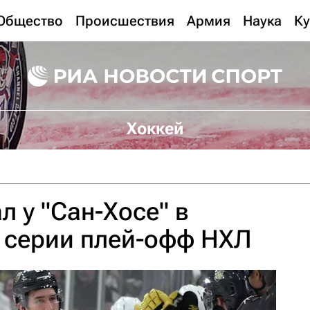
Общество
Происшествия
Армия
Наука
Ку
Хоккей
л у "Сан-Хосе" в
 серии плей-офф НХЛ