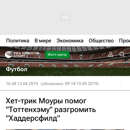
Политика
В мире
Экономика
Общество
Про
Матч-центр
Футбол
16:38 13.04.2019
(обновлено: 09:18 19.09.2019)
Хет-трик Моуры помог
"Тоттенхэму" разгромить
"Хаддерсфилд"