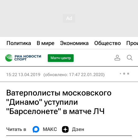
Политика
В мире
Экономика
Общество
Про
Матч-центр
15:22 13.04.2019
(обновлено: 17:47 22.01.2020)
Ватерполисты московского
"Динамо" уступили
"Барселонете" в матче ЛЧ
Читать в
МАКС
Дзен