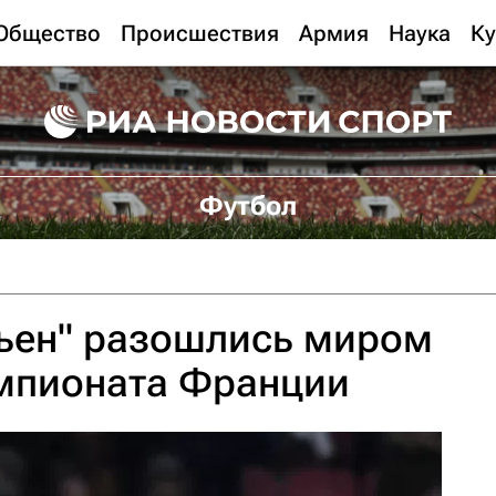
Общество
Происшествия
Армия
Наука
Ку
Футбол
мьен" разошлись миром
емпионата Франции