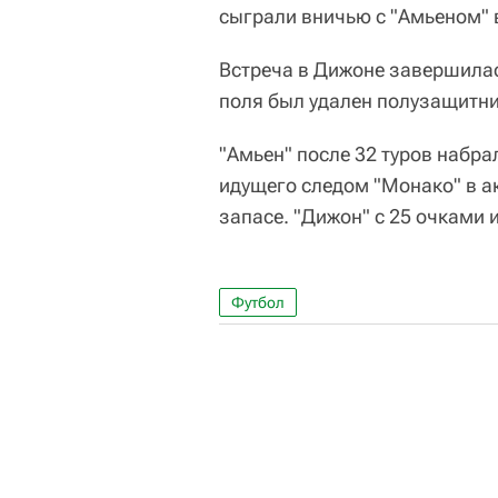
сыграли вничью с "Амьеном" 
Встреча в Дижоне завершилас
поля был удален полузащитни
"Амьен" после 32 туров набрал
идущего следом "Монако" в ак
запасе. "Дижон" с 25 очками и
Футбол