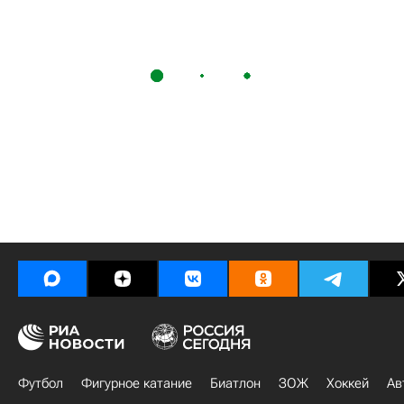
Футбол
Фигурное катание
Биатлон
ЗОЖ
Хоккей
Ав