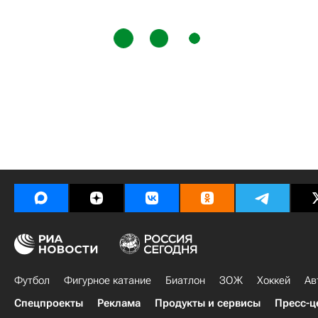
Футбол
Фигурное катание
Биатлон
ЗОЖ
Хоккей
Ав
Спецпроекты
Реклама
Продукты и сервисы
Пресс-ц