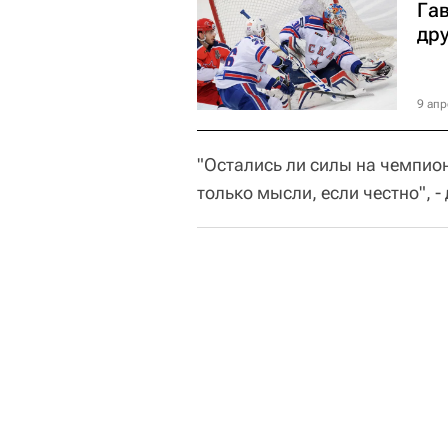
Га
дру
9 апр
"Остались ли силы на чемпион
только мысли, если честно", -