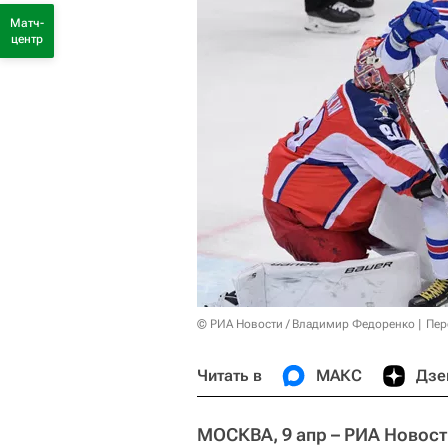
Матч-
центр
© РИА Новости / Владимир Федоренко
Пер
Читать в
МАКС
Дзе
МОСКВА, 9 апр – РИА Новост