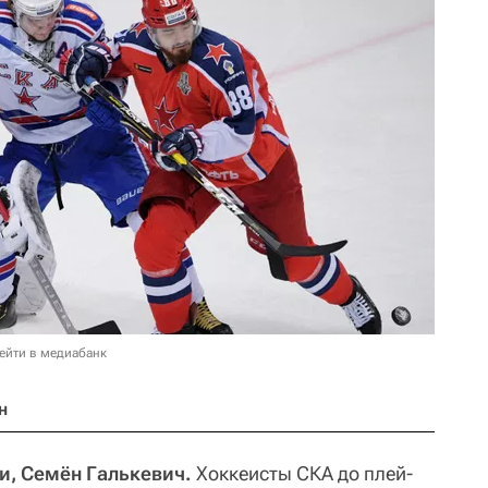
ейти в медиабанк
н
и, Семён Галькевич.
Хоккеисты СКА до плей-