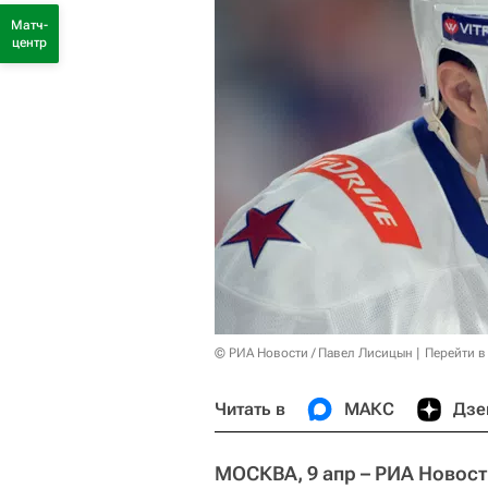
Матч-
центр
© РИА Новости / Павел Лисицын
Перейти в
Читать в
МАКС
Дзе
МОСКВА, 9 апр – РИА Новост