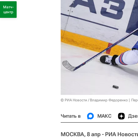
Матч-
центр
© РИА Новости / Владимир Федоренко
Пер
Читать в
МАКС
Дзе
МОСКВА, 8 апр - РИА Новост