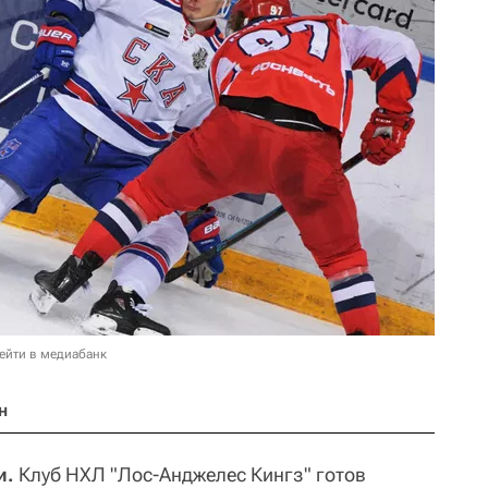
ейти в медиабанк
н
и.
Клуб НХЛ "Лос-Анджелес Кингз" готов