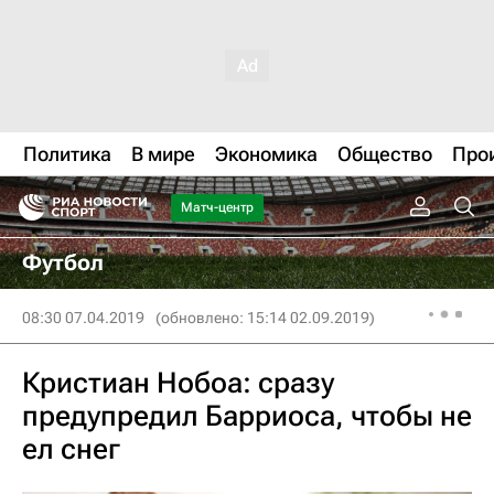
Политика
В мире
Экономика
Общество
Про
Матч-центр
Футбол
08:30 07.04.2019
(обновлено: 15:14 02.09.2019)
Кристиан Нобоа: сразу
предупредил Барриоса, чтобы не
ел снег