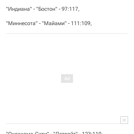
"Индиана" - "Бостон" - 97:117,
"Миннесота" - "Майами" - 111:109,
"Оклахома-Сити" - "Детройт" - 123:110,