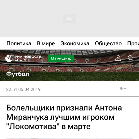
Политика
В мире
Экономика
Общество
Про
Матч-центр
Футбол
22:51 05.04.2019
Болельщики признали Антона
Миранчука лучшим игроком
"Локомотива" в марте