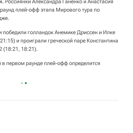
и.
Россиянки Александра Ганенко и Анастасия
раунд плей-офф этапа Мирового тура по
дже.
и победили голландок Анемике Дриссен и Илке
 21:15) и проиграли греческой паре Константина
(18:21, 18:21).
 в первом раунде плей-офф определится