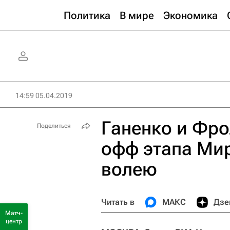
Политика
В мире
Экономика
14:59 05.04.2019
Ганенко и Фро
Поделиться
офф этапа Мир
волею
Читать в
МАКС
Дзе
Матч-
центр