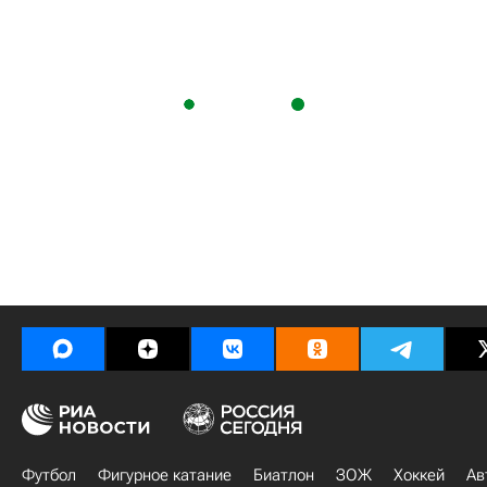
Футбол
Фигурное катание
Биатлон
ЗОЖ
Хоккей
Ав