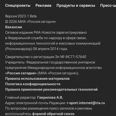
Спецпроекты
Реклама
Продукты и сервисы
Пресс-ц
Версия 2023.1 Beta
© 2026 МИА «Россия сегодня»
Вакансии
Сетевое издание РИА Новости зарегистрировано
в Федеральной службе по надзору в сфере связи,
информационных технологий и массовых коммуникаций
(Роскомнадзор) 08 апреля 2014 года.
Свидетельство о регистрации Эл № ФС77-57640
Учредитель: Федеральное государственное унитарное
предприятие Международное информационное агентство
«Россия сегодня»
(МИА «Россия сегодня»).
Правила использования материалов
Политика конфиденциальности
Правила применения рекомендательных технологий
Главный редактор:
Гаврилова А.В.
Адрес электронной почты Редакции:
r-sport.internet@ria.ru
По вопросам размещения пресс-релизов и рекламы
воспользуйтесь
формой обратной связи