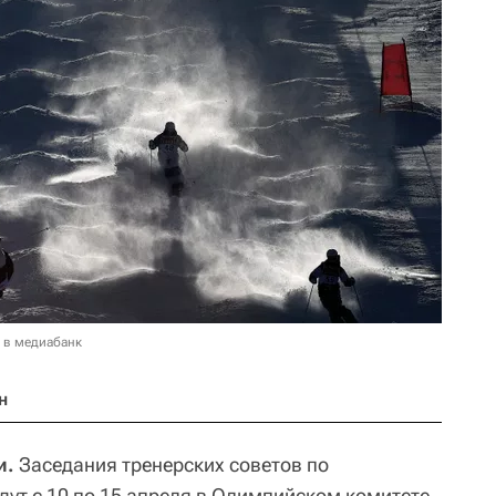
 в медиабанк
н
и.
Заседания тренерских советов по
ут с 10 по 15 апреля в Олимпийском комитете