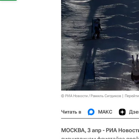
© РИА Новости / Рамиль Ситдиков
Перейти
Читать в
МАКС
Дзе
МОСКВА, 3 апр - РИА Новост
дисциплинам фристайла пройд