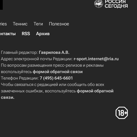
ries
Теннис
Теги
Полезное
нтакты
RSS
Архив
Главный редактор:
Гаврилова А.В.
Адрес электронной почты Редакции:
r-sport.internet@ria.ru
По вопросам размещения пресс-релизов и рекламы
воспользуйтесь
формой обратной связи
Телефон Редакции:
7 (495) 645-6601
Чтобы связаться с редакцией или сообщить обо всех
замеченных ошибках, воспользуйтесь
формой обратной
связи
.