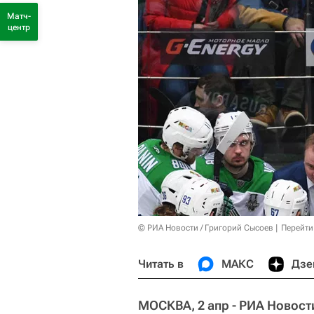
Матч-
центр
© РИА Новости / Григорий Сысоев
Перейти
Читать в
МАКС
Дзе
МОСКВА, 2 апр - РИА Новост