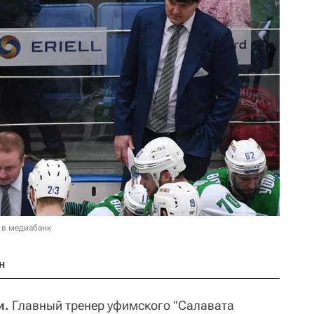
 в медиабанк
н
и.
Главный тренер уфимского "Салавата