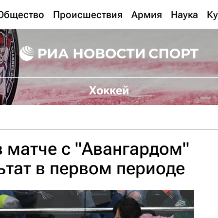
Общество
Происшествия
Армия
Наука
Ку
Хоккей
в матче с "Авангардом"
ьтат в первом периоде