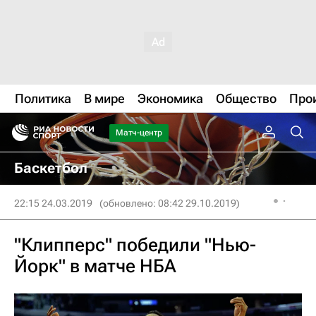
Политика
В мире
Экономика
Общество
Про
Матч-центр
Баскетбол
22:15 24.03.2019
(обновлено: 08:42 29.10.2019)
"Клипперс" победили "Нью-
Йорк" в матче НБА