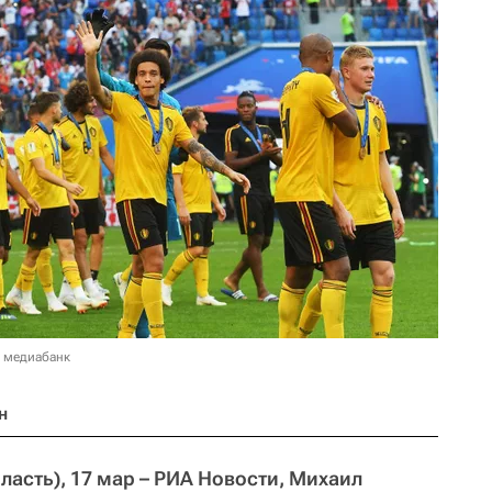
в медиабанк
н
асть), 17 мар – РИА Новости, Михаил