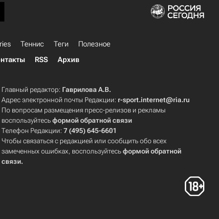
ries
Теннис
Теги
Полезное
нтакты
RSS
Архив
Главный редактор:
Гаврилова А.В.
Адрес электронной почты Редакции:
r-sport.internet@ria.ru
По вопросам размещения пресс-релизов и рекламы
воспользуйтесь
формой обратной связи
Телефон Редакции:
7 (495) 645-6601
Чтобы связаться с редакцией или сообщить обо всех
замеченных ошибках, воспользуйтесь
формой обратной
связи
.