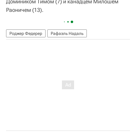
Домиником Тимом (7) и канадцем Милошем
Раоничем (13).
Роджер Федерер
Рафаэль Надаль