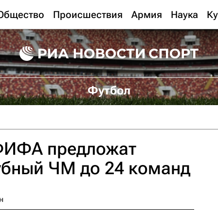
Общество
Происшествия
Армия
Наука
Ку
Футбол
ФИФА предложат
убный ЧМ до 24 команд
н