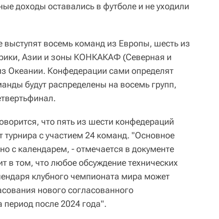
ные доходы оставались в футболе и не уходили
е выступят восемь команд из Европы, шесть из
рики, Азии и зоны КОНКАКАФ (Северная и
из Океании. Конфедерации сами определят
манды будут распределены на восемь групп,
етвертьфинал.
оворится, что пять из шести конфедераций
 турнира с участием 24 команд. "Основное
о с календарем, - отмечается в документе
т в том, что любое обсуждение технических
лендаря клубного чемпионата мира может
ласования нового согласованного
 период после 2024 года".