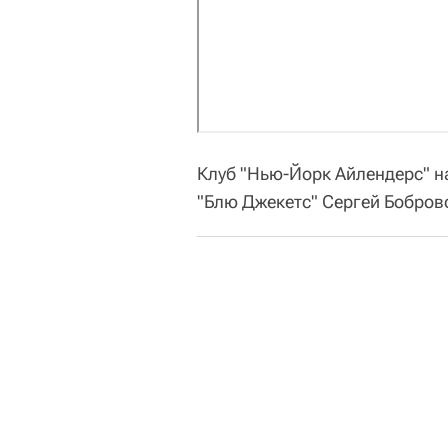
Клуб "Нью-Йорк Айлендерс" на
"Блю Джекетс" Сергей Бобровс