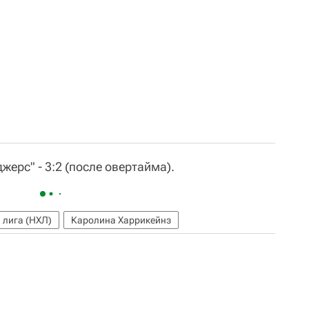
жерс" - 3:2 (после овертайма).
 лига (НХЛ)
Каролина Харрикейнз