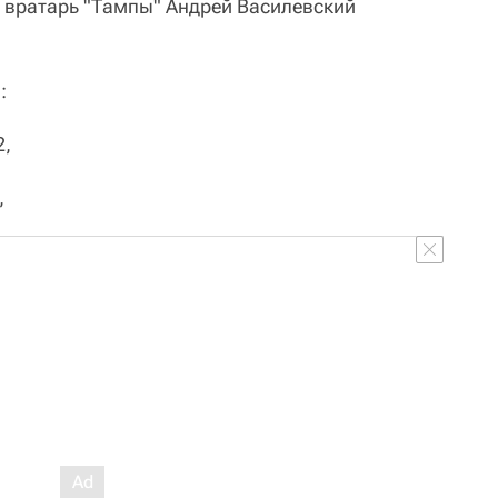
 вратарь "Тампы" Андрей Василевский
:
2,
,