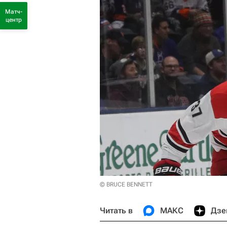
Матч-
центр
© BRUCE BENNETT
Читать в
МАКС
Дзе