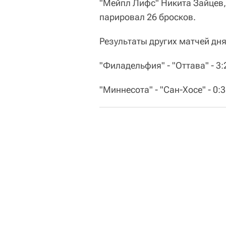
"Мейпл Лифс" Никита Зайцев,
парировал 26 бросков.
Результаты других матчей дня
"Филадельфия" - "Оттава" - 3:
"Миннесота" - "Сан-Хосе" - 0:3