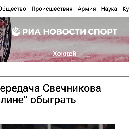
Общество
Происшествия
Армия
Наука
Ку
Хоккей
передача Свечникова
лине" обыграть