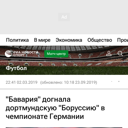
Политика
В мире
Экономика
Общество
Про
Матч-центр
Футбол
22:41 02.03.2019
(обновлено: 10:18 23.09.2019)
"Бавария" догнала
дортмундскую "Боруссию" в
чемпионате Германии