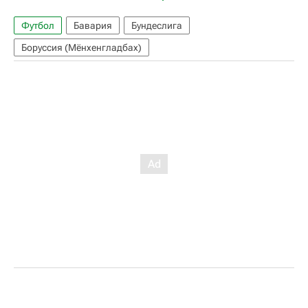
Футбол
Бавария
Бундеслига
Боруссия (Мёнхенгладбах)