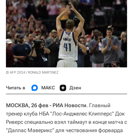
© AFP 2024 / RONALD MARTINEZ
Читать в
МАКС
Дзен
МОСКВА, 26 фев - РИА Новости
. Главный
тренер клуба НБА "Лос-Анджелес Клипперс" Док
Риверс специально взял таймаут в конце матча с
"Даллас Маверикс" для чествования форварда