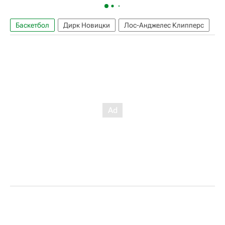
Баскетбол
Дирк Новицки
Лос-Анджелес Клипперс