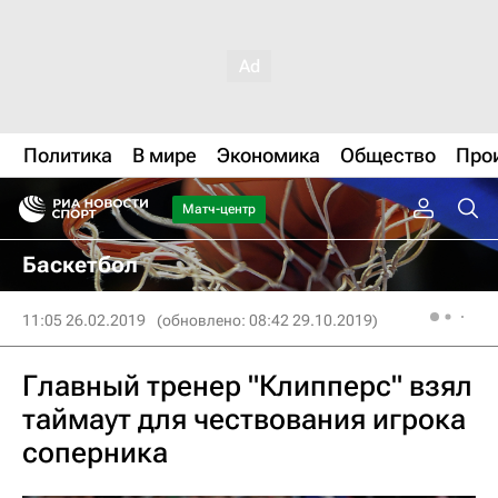
Политика
В мире
Экономика
Общество
Про
Матч-центр
Баскетбол
11:05 26.02.2019
(обновлено: 08:42 29.10.2019)
Главный тренер "Клипперс" взял
таймаут для чествования игрока
соперника