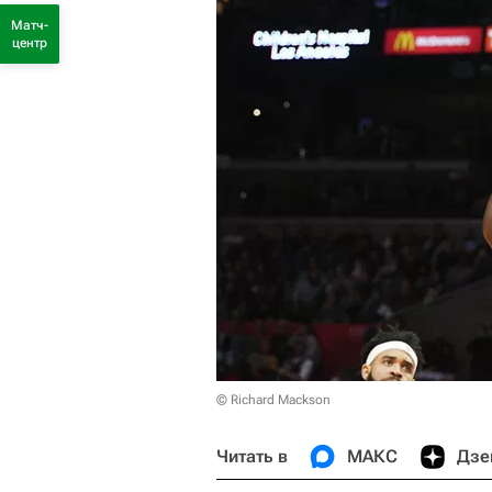
Матч-
центр
© Richard Mackson
Читать в
МАКС
Дзе