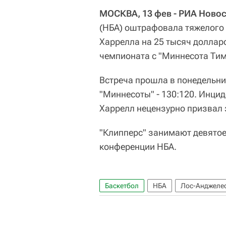
МОСКВА, 13 фев - РИА Ново
(НБА) оштрафовала тяжелого
Харрелла на 25 тысяч доллар
чемпионата с "Миннесота Тим
Встреча прошла в понедельни
"Миннесоты" - 130:120. Инцид
Харрелл нецензурно призвал з
"Клипперс" занимают девятое
конференции НБА.
Баскетбол
НБА
Лос-Анджеле