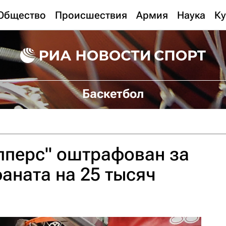
Общество
Происшествия
Армия
Наука
Ку
Баскетбол
пперс" оштрафован за
аната на 25 тысяч