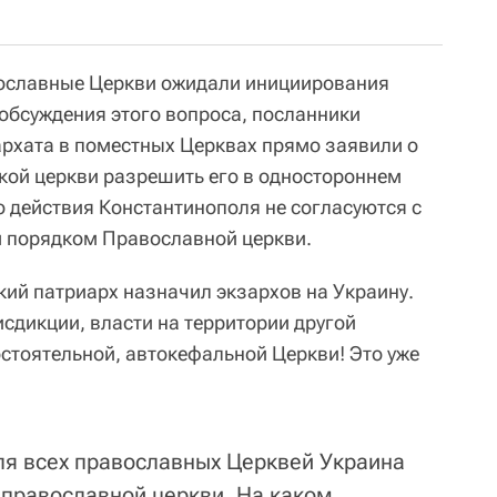
вославные Церкви ожидали инициирования
обсуждения этого вопроса, посланники
рхата в поместных Церквах прямо заявили о
ой церкви разрешить его в одностороннем
то действия Константинополя не согласуются с
 порядком Православной церкви.
кий патриарх назначил экзархов на Украину.
сдикции, власти на территории другой
тоятельной, автокефальной Церкви! Это уже
ля всех православных Церквей Украина
 православной церкви. На каком