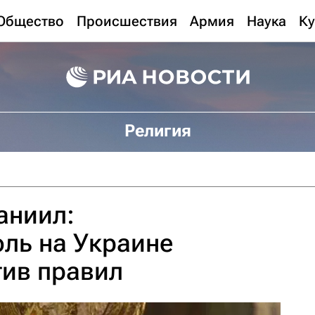
Общество
Происшествия
Армия
Наука
Ку
Религия
аниил:
ль на Украине
тив правил