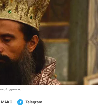
авной церковью
МАКС
Telegram