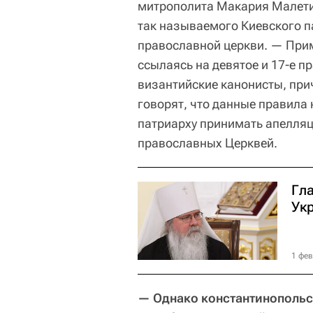
митрополита Макария Малетич
так называемого Киевского п
православной церкви. — Прим.
ссылаясь на девятое и 17-е п
византийские канонисты, при
говорят, что данные правила
патриарху принимать апелляц
православных Церквей.
Гл
Ук
1 фев
— Однако константинопольс