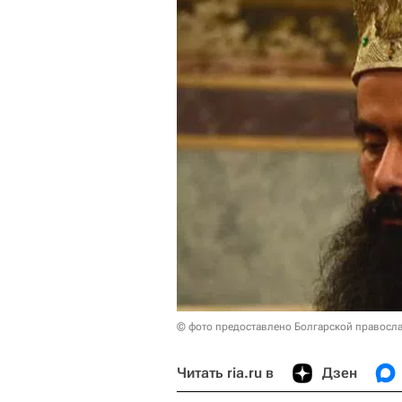
© фото предоставлено Болгарской правосл
Читать ria.ru в
Дзен