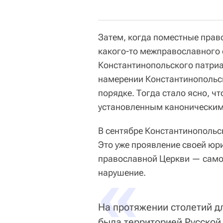
Затем, когда поместные пра
какого-то межправославного 
Константинопольского патриа
намерении Константинопольск
порядке. Тогда стало ясно, ч
установленным каноническим
В сентябре Константинопольс
Это уже проявление своей юри
православной Церкви — самос
«
нарушение.
На протяжении столетий д
была территорией Русской