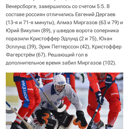
Венерсборге, завершилось со счетом 5:5. В
составе россиян отличились Евгений Дергаев
(13-я и 71-я минуты), Алмаз Миргазов (63 и 79) и
Юрий Викулин (89), у шведов ворота соперника
поразили Кристоффер Эдлунд (2 и 75), Юхан
Эсплунд (39), Эрик Петтерссон (42), Кристоффер
Фагерстрём (67). Решающий гол в
дополнительное время забил Миргазов (102).