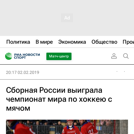
Политика
В мире
Экономика
Общество
Про
Матч-центр
20:17 02.02.2019
Сборная России выиграла
чемпионат мира по хоккею с
мячом