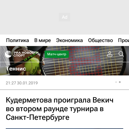
Политика
В мире
Экономика
Общество
Про
Матч-центр
Теннис
21:27 30.01.2019
Кудерметова проиграла Векич
во втором раунде турнира в
Санкт-Петербурге