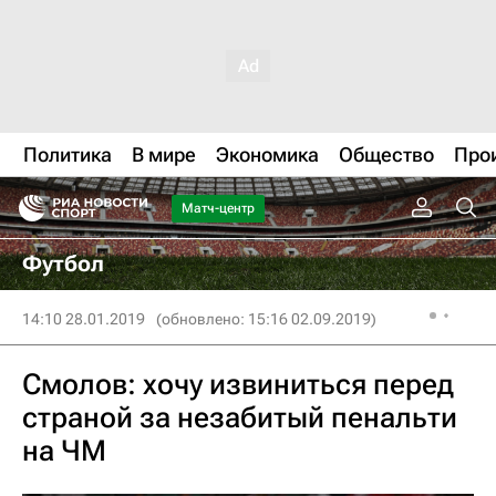
Политика
В мире
Экономика
Общество
Про
Матч-центр
Футбол
14:10 28.01.2019
(обновлено: 15:16 02.09.2019)
Смолов: хочу извиниться перед
страной за незабитый пенальти
на ЧМ