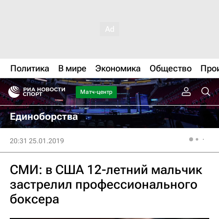
Политика
В мире
Экономика
Общество
Про
Матч-центр
Единоборства
20:31 25.01.2019
СМИ: в США 12-летний мальчик
застрелил профессионального
боксера