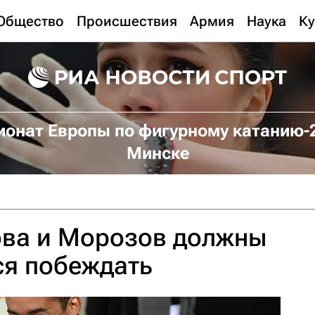
Общество
Происшествия
Армия
Наука
Ку
онат Европы по фигурному катанию-
Минске
ова и Морозов должны
ся побеждать