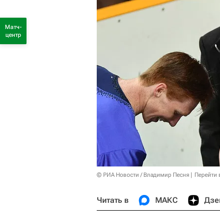
Матч-
центр
© РИА Новости / Владимир Песня
Перейти 
Читать в
МАКС
Дзе