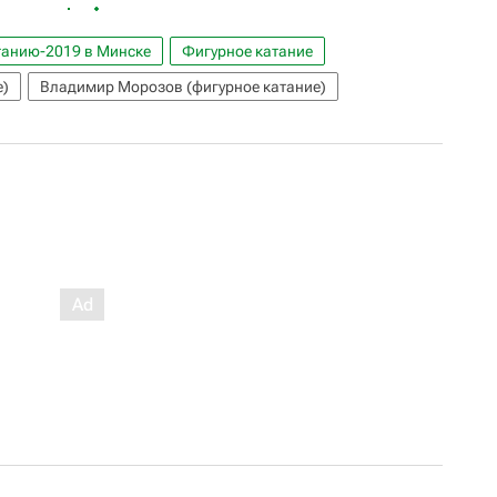
танию-2019 в Минске
Фигурное катание
е)
Владимир Морозов (фигурное катание)