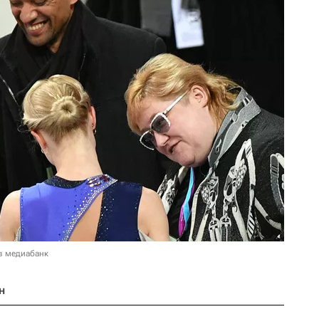
в медиабанк
н