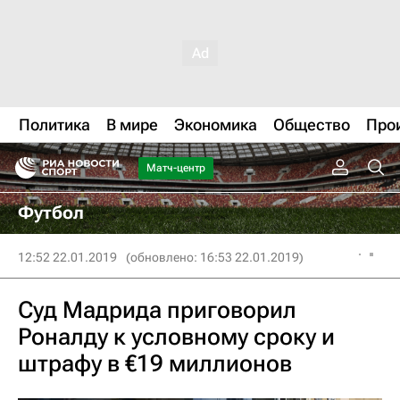
Политика
В мире
Экономика
Общество
Про
Матч-центр
Футбол
12:52 22.01.2019
(обновлено: 16:53 22.01.2019)
Суд Мадрида приговорил
Роналду к условному сроку и
штрафу в €19 миллионов