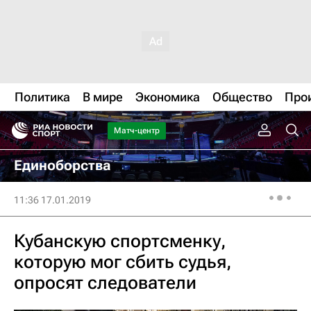
Политика
В мире
Экономика
Общество
Про
Матч-центр
Единоборства
11:36 17.01.2019
Кубанскую спортсменку,
которую мог сбить судья,
опросят следователи