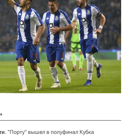
н
ти
. "Порту" вышел в полуфинал Кубка