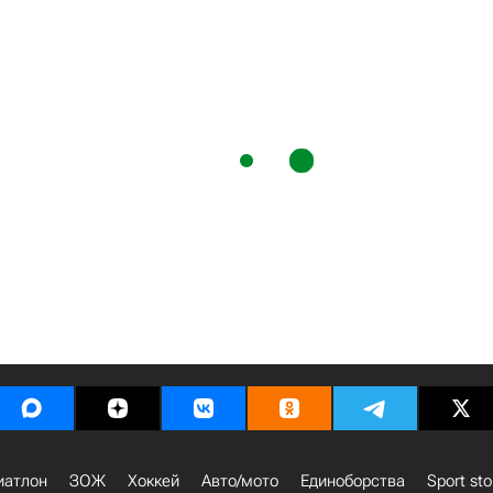
иатлон
ЗОЖ
Хоккей
Авто/мото
Единоборства
Sport sto