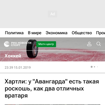
Политика
В мире
Экономика
Общество
Про
Матч-центр
Хоккей
23:39 15.01.2019
Хартли: у "Авангарда" есть такая
роскошь, как два отличных
вратаря