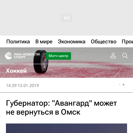
Политика
В мире
Экономика
Общество
Про
Матч-центр
Хоккей
14:29 13.01.2019
Губернатор: "Авангард" может
не вернуться в Омск