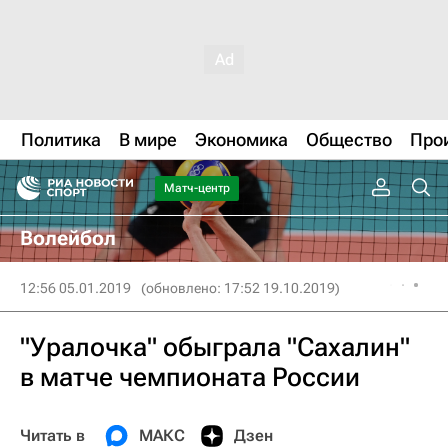
Политика
В мире
Экономика
Общество
Про
Матч-центр
Волейбол
12:56 05.01.2019
(обновлено: 17:52 19.10.2019)
"Уралочка" обыграла "Сахалин"
в матче чемпионата России
Читать в
МАКС
Дзен