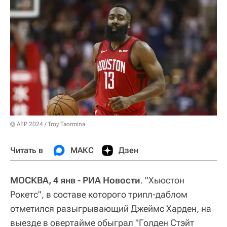
© AFP 2024 / Troy Taormina
Читать в
МАКС
Дзен
МОСКВА, 4 янв - РИА Новости
. "Хьюстон
Рокетс", в составе которого трипл-даблом
отметился разыгрывающий Джеймс Харден, на
выезде в овертайме обыграл "Голден Стэйт