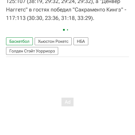
125:107 (38:19, 29:32, 29:24, 29:32), а "Денвер
Наггетс" в гостях победил "Сакраменто Кингз" -
117:113 (30:30, 23:36, 31:18, 33:29).
Баскетбол
Хьюстон Рокетс
НБА
Голден Стэйт Уорриорз