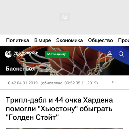
Политика
В мире
Экономика
Общество
Про
Матч-центр
Баскетбол
10:42 04.01.2019
(обновлено: 09:52 05.11.2019)
Трипл-дабл и 44 очка Хардена
помогли "Хьюстону" обыграть
"Голден Стэйт"