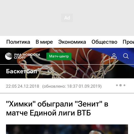
Политика
В мире
Экономика
Общество
Про
Матч-центр
Баскетбол
22:05 24.12.2018
(обновлено: 18:37 01.09.2019)
"Химки" обыграли "Зенит" в
матче Единой лиги ВТБ