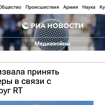
Общество
Происшествия
Армия
Наука
Ку
Медиавойны
извала принять
ры в связи с
руг RT