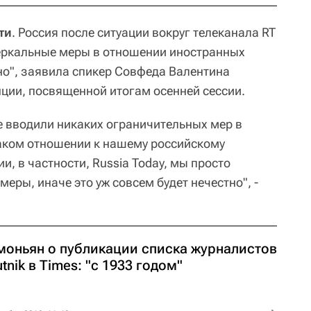
ти
. Россия после ситуации вокруг телеканала RT
еркальные меры в отношении иностранных
но", заявила спикер Совфеда Валентина
ции, посвященной итогам осенней сессии.
не вводили никаких ограничительных мер в
аком отношении к нашему российскому
, в частности, Russia Today, мы просто
еры, иначе это уж совсем будет нечестно", -
моньян о публикации списка журналистов
tnik в Times: "с 1933 годом"