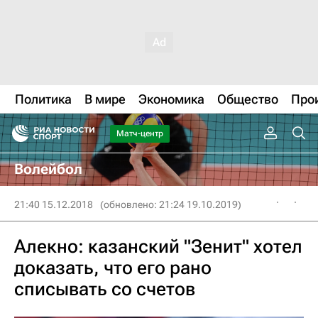
Политика
В мире
Экономика
Общество
Про
Матч-центр
Волейбол
21:40 15.12.2018
(обновлено: 21:24 19.10.2019)
Алекно: казанский "Зенит" хотел
доказать, что его рано
списывать со счетов