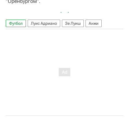
"Оренбургом".
Футбол
Луис Адриано
Зе Луиш
Анжи