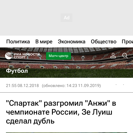
Политика
В мире
Экономика
Общество
Про
Матч-центр
Футбол
21:55 08.12.2018
(обновлено: 14:23 11.09.2019)
"Спартак" разгромил "Анжи" в
чемпионате России, Зе Луиш
сделал дубль