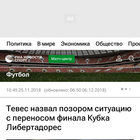
Политика
В мире
Экономика
Общество
Про
Матч-центр
Футбол
10:45 25.11.2018
(обновлено: 06:50 06.12.2018)
Тевес назвал позором ситуацию
с переносом финала Кубка
Либертадорес