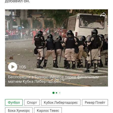
добавил он.
1:05
Беспорядки в Буэнос-Айресе перед финальным
матчем Кубка Либертадорес
Футбол
Спорт
Кубок Либертадорес
Ривер Плейт
Бока Хуниорс
Карлос Тевес